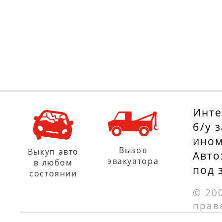
Инте
б/у 
ином
Вызов
Выкуп авто
Авто
эвакуатора
в любом
под 
состоянии
© 20
прав