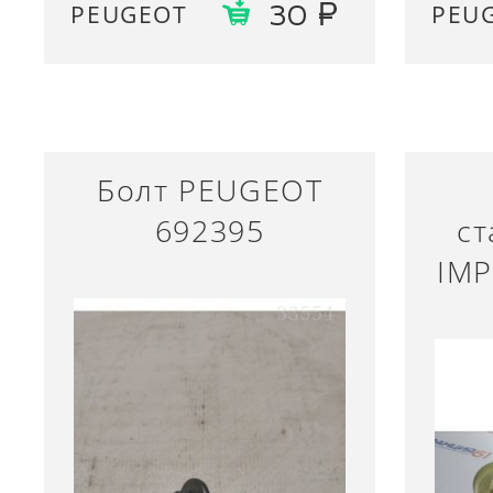
PEUGEOT
PEU
30
Болт PEUGEOT
692395
ст
IM