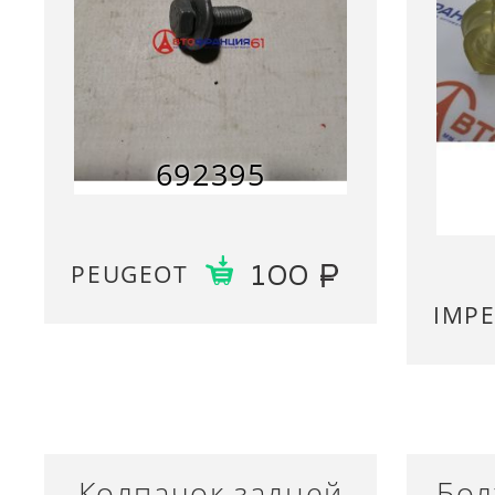
692395
PEUGEOT
100
IMP
Колпачок задней
Бол