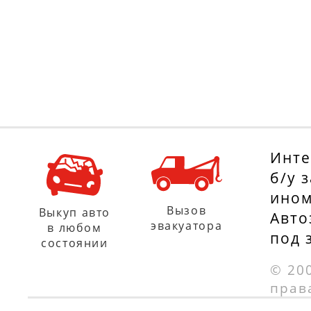
Инте
б/у 
ином
Вызов
Выкуп авто
Авто
эвакуатора
в любом
под 
состоянии
© 20
прав