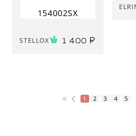
ELRI
154002SX
STELLOX
1 400
1
2
3
4
5