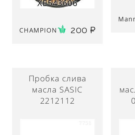
XE543606
Man
CHAMPION
200
Пробка слива
масла SASIC
ма
2212112