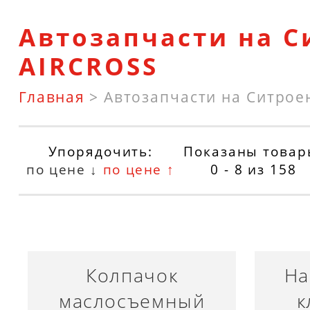
Автозапчасти на С
AIRCROSS
Главная
>
Автозапчасти на Ситрое
Упорядочить:
Показаны товар
по цене ↓
по цене ↑
0 - 8
из
158
Колпачок
На
маслосъемный
к