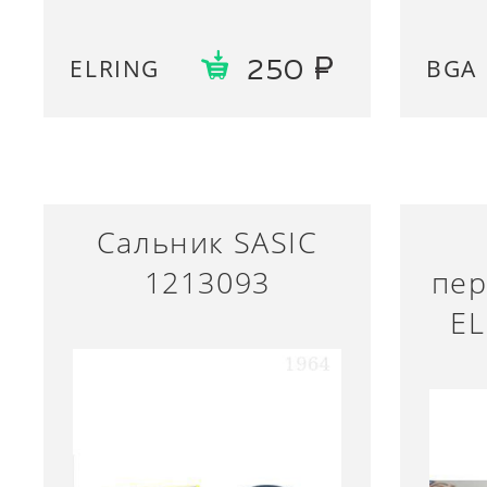
ELRING
BGA
250
Сальник SASIC
1213093
пер
EL