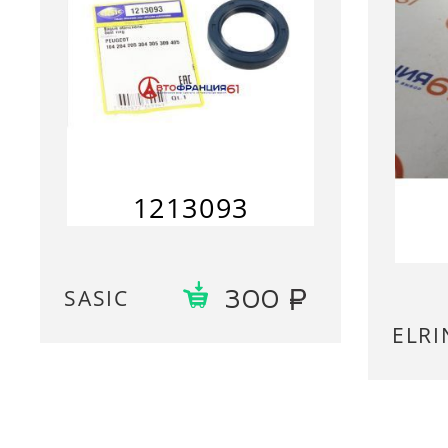
1213093
SASIC
300
ELRI