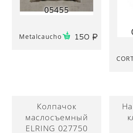
05455
Metalcaucho
150
COR
Колпачок
На
маслосъемный
к
ELRING 027750