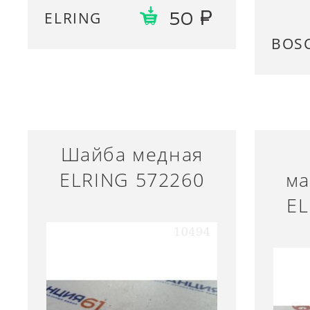
ELRING
50
BOS
Шайба медная
ELRING 572260
ма
EL