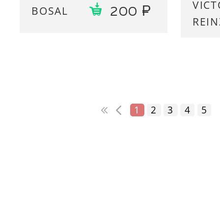
VICT
BOSAL
200
REIN
1
2
3
4
5