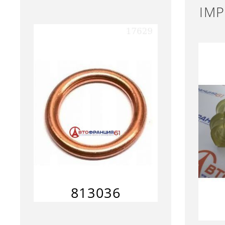
IM
813036