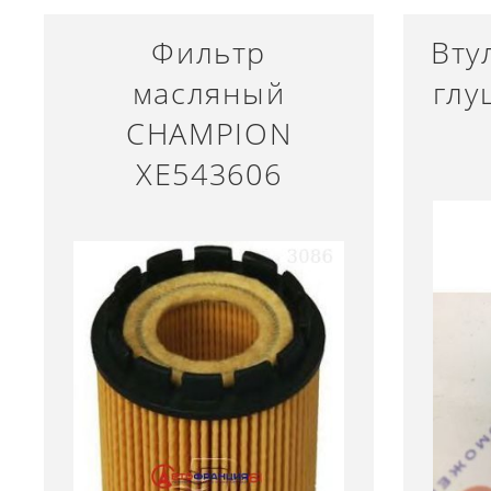
Фильтр
Вту
масляный
глу
CHAMPION
XE543606