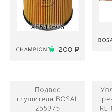
XE543606
BOS
CHAMPION
200
Подвес
Уп
глушителя BOSAL
ре
255375
REI