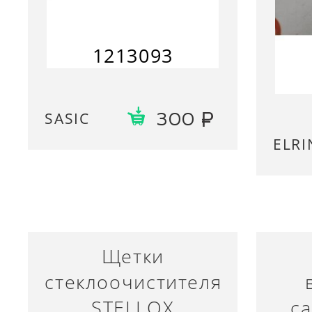
1213093
SASIC
300
ELRI
Щетки
стеклоочистителя
STELLOX
с