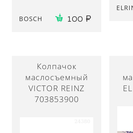
ELRI
BOSCH
100
Колпачок
маслосъемный
ма
VICTOR REINZ
EL
703853900