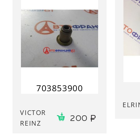
703853900
ELRI
VICTOR
200
REINZ