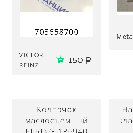
703658700
Meta
VICTOR
150
REINZ
Колпачок
На
маслосъемный
кла
ELRING 136940