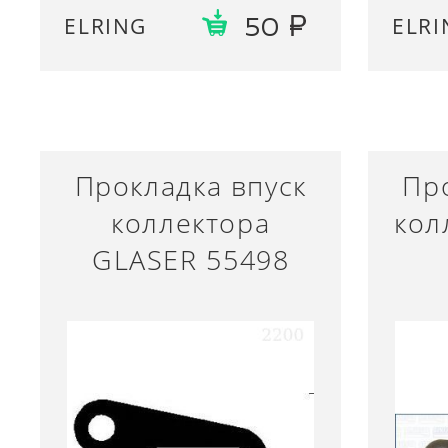
ELRING
ELRI
50
Прокладка впуск
Пр
коллектора
кол
GLASER 55498