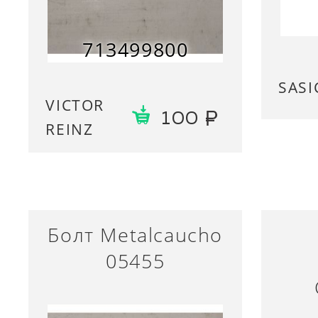
713499800
SASI
VICTOR
100
REINZ
Болт Metalcaucho
05455