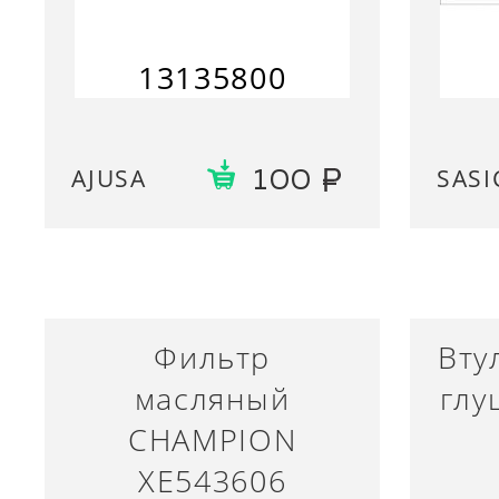
13135800
AJUSA
SASI
100
Фильтр
Вту
масляный
глу
CHAMPION
XE543606