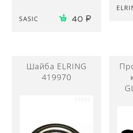
ELRI
SASIC
40
Шайба ELRING
Пр
419970
G