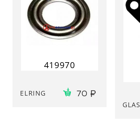
419970
ELRING
70
GLA